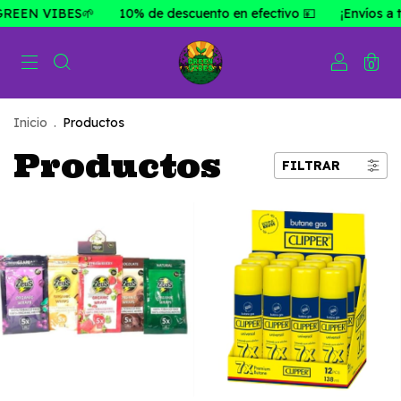
S🌱
10% de descuento en efectivo 💴
¡Envíos a todo el país!
0
Inicio
.
Productos
Productos
FILTRAR